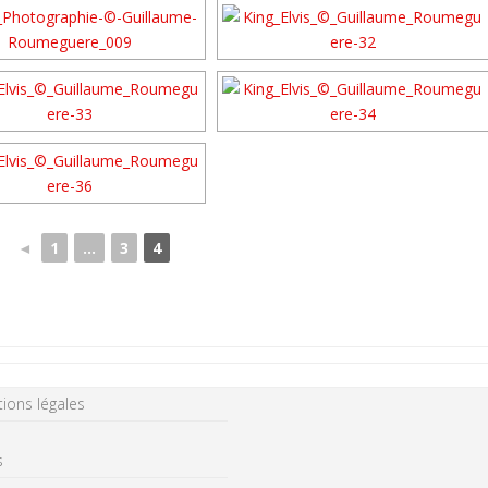
◄
1
...
3
4
ions légales
s