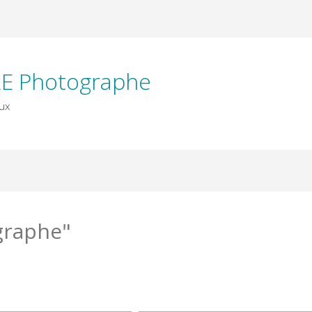
E Photographe
ux
graphe"