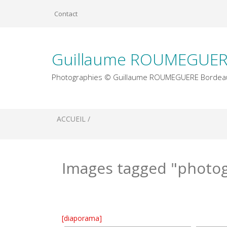
Skip
Contact
to
content
Guillaume ROUMEGUER
Photographies © Guillaume ROUMEGUERE Bordea
ACCUEIL /
Université Bordeaux Montaigne
Bistrot l’Exploit 29 Quai des Chartrons
Mercredis Photographiques de Cdanslaboite
Images tagged "photo
[diaporama]