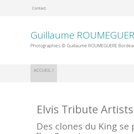
Skip
Contact
to
content
Guillaume ROUMEGUER
Photographies © Guillaume ROUMEGUERE Bordea
ACCUEIL /
Université Bordeaux Montaigne
Bistrot l’Exploit 29 Quai des Chartrons
Mercredis Photographiques de Cdanslaboite
Elvis Tribute Artists
Des clones du King se 