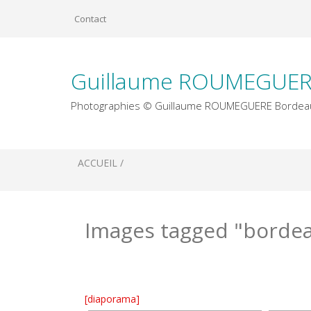
Skip
Contact
to
content
Guillaume ROUMEGUER
Photographies © Guillaume ROUMEGUERE Bordea
ACCUEIL /
Université Bordeaux Montaigne
Bistrot l’Exploit 29 Quai des Chartrons
Mercredis Photographiques de Cdanslaboite
Images tagged "borde
[diaporama]